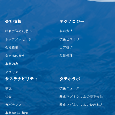
会社情報
テクノロジー
社名に込めた思い
製造方法
トップメッセージ
技術ヒストリー
会社概要
コア技術
タテホの歴史
品質管理
事業内容
アクセス
サステナビリティ
タテホラボ
環境
技術ニュース
社会
酸化マグネシウムの基本物性
ガバナンス
酸化マグネシウムの使われ方
事業継続の施策